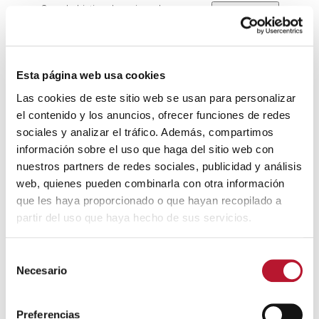
Con el objetivo de mejorar la
🔊 Escuchar
participación de los ciudadanos
en el procedimiento de elaboración
de normas, con carácter previo a la elaboración del
proyecto de Ordenanza Fiscal Reguladora del
Esta página web usa cookies
Impuesto sobre el Incremento de Valor de los
Las cookies de este sitio web se usan para personalizar
Terrenos de Naturaleza Urbana, se recaba la opinión
el contenido y los anuncios, ofrecer funciones de redes
de los sujetos y organizaciones más representativas
sociales y analizar el tráfico. Además, compartimos
potencialmente afectados por la futura norma.
información sobre el uso que haga del sitio web con
nuestros partners de redes sociales, publicidad y análisis
Documentos
web, quienes pueden combinarla con otra información
que les haya proporcionado o que hayan recopilado a
Anuncio consulta pública
partir del uso que haya hecho de sus servicios.
modificación Ordenanza Fiscal IIVTNU
(153
kB)
S
Necesario
e
l
e
Preferencias