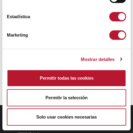
c
Síguenos en Redes
c
i
Estadística
ó
n
Marketing
d
e
c
Mostrar detalles
o
n
s
Permitir todas las cookies
e
n
t
Permitir la selección
i
m
i
Solo usar cookies necesarias
EXMO. AYUNTAMIENTO DE
VILLANUEVA DE ALCARDETE
e
Calle Mayor, 34
n