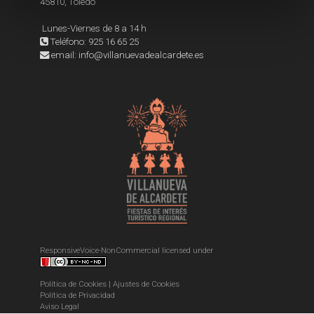
45810, Toledo
t
o
Lunes-Viernes de 8 a 14 h
Teléfono: 925 16 65 25
email: info@villanuevadealcardete.es
ResponsiveVoice-NonCommercial
licensed under
Política de Cookies
|
Ajustes de Cookies
Política de Privacidad
Aviso Legal