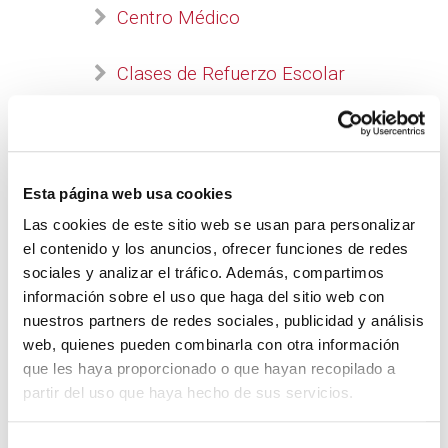
Centro Médico
Clases de Refuerzo Escolar
Educación para Adultos
Escuelas de Arte
Esta página web usa cookies
Las cookies de este sitio web se usan para personalizar
Oficina de Información al
el contenido y los anuncios, ofrecer funciones de redes
Consumidor (OMIC)
sociales y analizar el tráfico. Además, compartimos
Punto de Información Juvenil
información sobre el uso que haga del sitio web con
nuestros partners de redes sociales, publicidad y análisis
web, quienes pueden combinarla con otra información
Punto Limpio
que les haya proporcionado o que hayan recopilado a
partir del uso que haya hecho de sus servicios.
Servicio Municipal de
Deportes
S