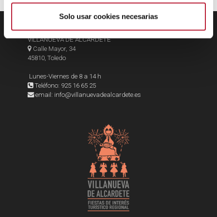
m
i
Solo usar cookies necesarias
e
EXMO. AYUNTAMIENTO DE
n
VILLANUEVA DE ALCARDETE
Calle Mayor, 34
t
45810, Toledo
o
Lunes-Viernes de 8 a 14 h
Teléfono: 925 16 65 25
email: info@villanuevadealcardete.es