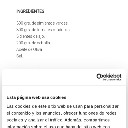
INGREDIENTES
300 grs. de pimientos verdes.
300 grs. de tomates maduros.
3 dientes de ajo.
200 grs. de cebolla.
Aceite de Oliva
Sal.
PREPARACIÓN
Se cortan los pimientos, los tomates (pelados y sin
semilla), las cebollas y los ajos en trozos pequeños
(o un poco grandes, dependiendo del gusto de cada
Esta página web usa cookies
uno).
Las cookies de este sitio web se usan para personalizar
el contenido y los anuncios, ofrecer funciones de redes
En una fuente de barro o en una sartén se pone aceite
sociales y analizar el tráfico. Además, compartimos
de oliva. Cuando esté hirviendo añadimos los ajos y
información sobre el uso que haga del sitio web con