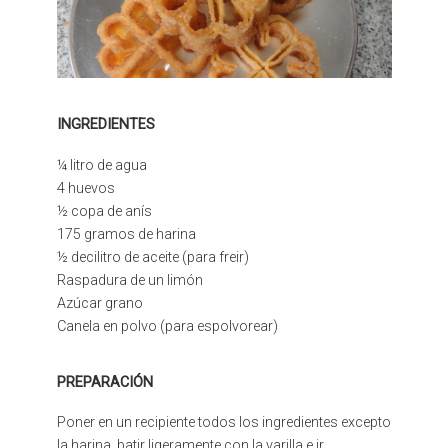
INGREDIENTES
¼ litro de agua
4 huevos
½ copa de anís
175 gramos de harina
½ decilitro de aceite (para freir)
Raspadura de un limón
Azúcar grano
Canela en polvo (para espolvorear)
PREPARACIÓN
Poner en un recipiente todos los ingredientes excepto
la harina, batir ligeramente con la varilla e ir