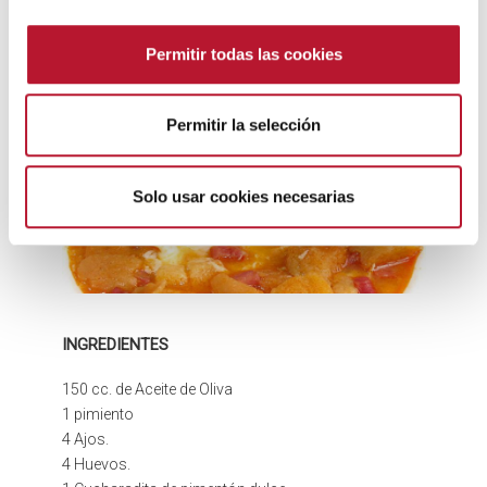
alcardeteño.
n
s
Permitir todas las cookies
e
n
t
Permitir la selección
Sopa de Ajo
i
m
i
Solo usar cookies necesarias
e
n
t
o
INGREDIENTES
150 cc. de Aceite de Oliva
1 pimiento
4 Ajos.
4 Huevos.