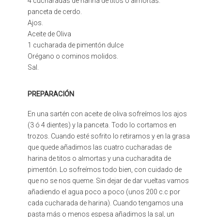
4 cucharadas de harina de titos o almortas.
panceta de cerdo.
Ajos.
Aceite de Oliva
1 cucharada de pimentón dulce
Orégano o cominos molidos.
Sal.
PREPARACIÓN
En una sartén con aceite de oliva sofreímos los ajos
(3 ó 4 dientes) y la panceta. Todo lo cortamos en
trozos. Cuando esté sofrito lo retiramos y en la grasa
que quede añadimos las cuatro cucharadas de
harina de titos o almortas y una cucharadita de
pimentón. Lo sofreímos todo bien, con cuidado de
que no se nos queme. Sin dejar de dar vueltas vamos
añadiendo el agua poco a poco (unos 200 c.c por
cada cucharada de harina). Cuando tengamos una
pasta más o menos espesa añadimos la sal, un