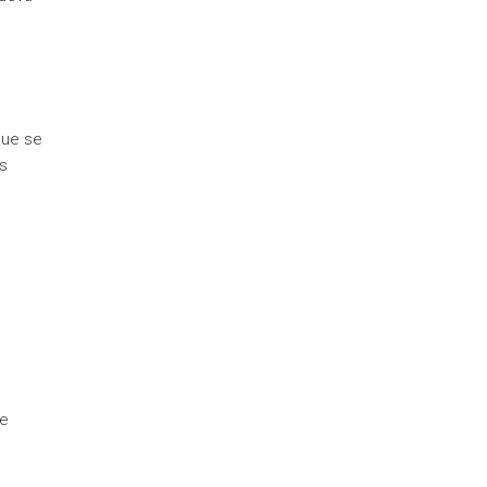
que se
s
de