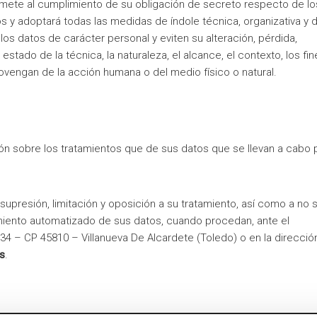
mete al cumplimiento de su obligación de secreto respecto de lo
s y adoptará todas las medidas de índole técnica, organizativa y 
os datos de carácter personal y eviten su alteración, pérdida,
stado de la técnica, la naturaleza, el alcance, el contexto, los fi
ovengan de la acción humana o del medio físico o natural.
n sobre los tratamientos que de sus datos que se llevan a cabo p
upresión, limitación y oposición a su tratamiento, así como a no 
miento automatizado de sus datos, cuando procedan, ante el
 34 – CP 45810 – Villanueva De Alcardete (Toledo) o en la direcció
s
.