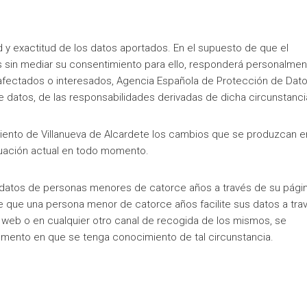
d y exactitud de los datos aportados. En el supuesto de que el
as sin mediar su consentimiento para ello, responderá personalmen
s afectados o interesados, Agencia Española de Protección de Dato
 datos, de las responsabilidades derivadas de dicha circunstanci
ento de Villanueva de Alcardete los cambios que se produzcan e
tuación actual en todo momento.
 datos de personas menores de catorce años a través de su pági
e que una persona menor de catorce años facilite sus datos a tra
a web o en cualquier otro canal de recogida de los mismos, se
mento en que se tenga conocimiento de tal circunstancia.