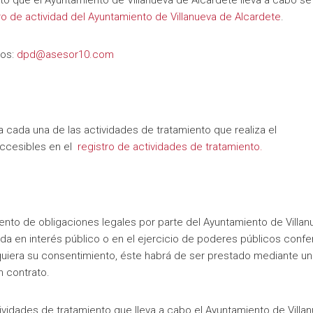
nto que el Ayuntamiento de Villanueva de Alcardete lleva a cabo se
ro de actividad del Ayuntamiento de Villanueva de Alcardete
.
tos:
dpd@asesor10.com
a cada una de las actividades de tratamiento que realiza el
accesibles en el
registro de actividades de tratamiento.
iento de obligaciones legales por parte del Ayuntamiento de Villan
da en interés público o en el ejercicio de poderes públicos confe
equiera su consentimiento, éste habrá de ser prestado mediante un
n contrato.
ividades de tratamiento que lleva a cabo el Ayuntamiento de Villa