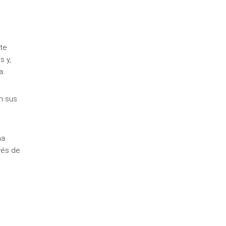
te
s y,
a.
n sus
na
vés de