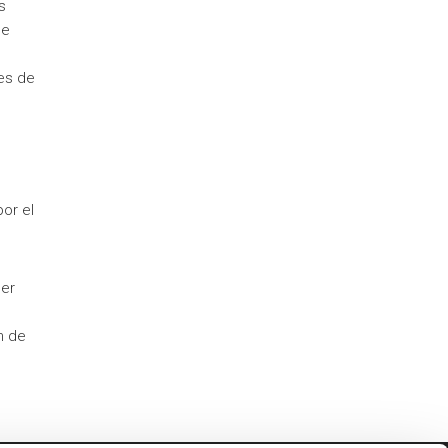
s
de
nes de
or el
ser
n de