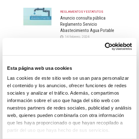
REGLAMENTOS Y ESTATUTOS
Anuncio consulta pública
Reglamento Servicio
Abastecimiento Agua Potable
14 febrero, 2024
REGLAMENTOS Y ESTATUTOS
Modificación Inicial del
Reglamento Interno del Servicio
Esta página web usa cookies
de Estancias Diurnas de
Villanueva de Alcardete
Las cookies de este sitio web se usan para personalizar
8 noviembre, 2022
el contenido y los anuncios, ofrecer funciones de redes
sociales y analizar el tráfico. Además, compartimos
REGLAMENTOS Y ESTATUTOS
información sobre el uso que haga del sitio web con
Plan de Medidas Antifraude
nuestros partners de redes sociales, publicidad y análisis
17 mayo, 2022
web, quienes pueden combinarla con otra información
que les haya proporcionado o que hayan recopilado a
REGLAMENTOS Y ESTATUTOS
partir del uso que haya hecho de sus servicios.
Reglamento Régimen Interno
Estancias Diurnas