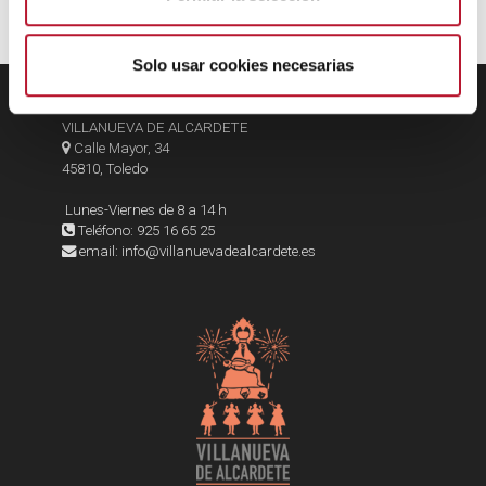
i
m
i
Solo usar cookies necesarias
e
EXMO. AYUNTAMIENTO DE
n
VILLANUEVA DE ALCARDETE
t
Calle Mayor, 34
o
45810, Toledo
Lunes-Viernes de 8 a 14 h
Teléfono: 925 16 65 25
email: info@villanuevadealcardete.es