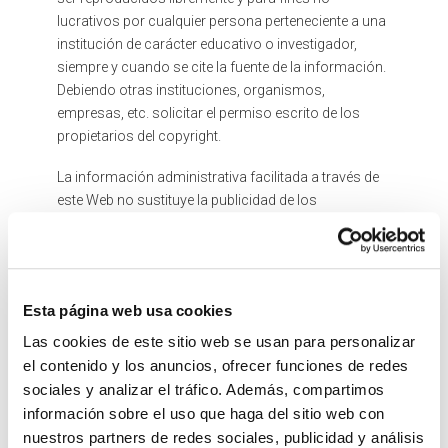
lucrativos por cualquier persona perteneciente a una
institución de carácter educativo o investigador,
siempre y cuando se cite la fuente de la información.
Debiendo otras instituciones, organismos,
empresas, etc. solicitar el permiso escrito de los
propietarios del copyright.
La información administrativa facilitada a través de
este Web no sustituye la publicidad de los
documentos que deban publicarse en Diarios y
Boletines Oficiales, cuya edición es instrumento que
da fe de su contenido.
El Ayuntamiento no es responsable del contenido,
Esta página web usa cookies
exactitud y actualización de la información que
Las cookies de este sitio web se usan para personalizar
proviene de otras personas físicas o jurídicas y que
el contenido y los anuncios, ofrecer funciones de redes
conste en el sitio Web o a la que se remita a partir de
sociales y analizar el tráfico. Además, compartimos
enlaces u otros sistemas. En este sitio Web oficial el
información sobre el uso que haga del sitio web con
usuario podrá encontrar diversos enlaces que le
nuestros partners de redes sociales, publicidad y análisis
conducirán a páginas Web independientes de ésta.