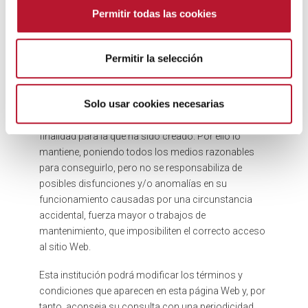
por los mismos, cuya ausencia no queda
s
Permitir todas las cookies
garantizada.
e
n
El Ayuntamiento se reserva el derecho a modificar y
t
Permitir la selección
ampliar contenidos, informaciones, aplicativos, etc.
i
de este sitio Web en cualquier momento.
m
i
Solo usar cookies necesarias
El interés del Ayuntamiento es que este sitio Web
e
funcione con la máxima eficacia y cumpla la
n
finalidad para la que ha sido creado. Por ello lo
t
mantiene, poniendo todos los medios razonables
o
para conseguirlo, pero no se responsabiliza de
posibles disfunciones y/o anomalías en su
funcionamiento causadas por una circunstancia
accidental, fuerza mayor o trabajos de
mantenimiento, que imposibiliten el correcto acceso
al sitio Web.
Esta institución podrá modificar los términos y
condiciones que aparecen en esta página Web y, por
tanto, aconseja su consulta con una periodicidad