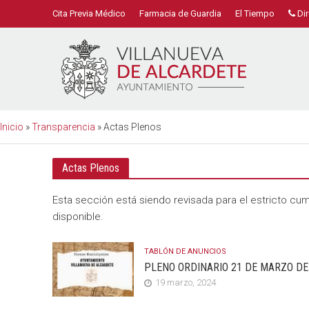
Cita Previa Médico
Farmacia de Guardia
El Tiempo
Dir
Inicio
»
Transparencia
»
Actas Plenos
Actas Plenos
Esta sección está siendo revisada para el estricto cum
disponible.
TABLÓN DE ANUNCIOS
PLENO ORDINARIO 21 DE MARZO DE
19 marzo, 2024