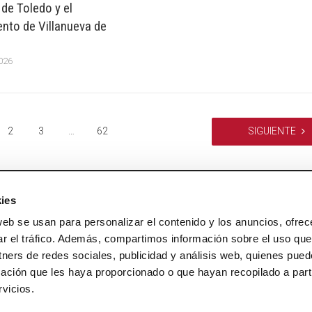
 de Toledo y el
nto de Villanueva de
.
2026
2
3
…
62
SIGUIENTE
ies
web se usan para personalizar el contenido y los anuncios, ofrec
ar el tráfico. Además, compartimos información sobre el uso que
tners de redes sociales, publicidad y análisis web, quienes pue
ación que les haya proporcionado o que hayan recopilado a parti
vicios.