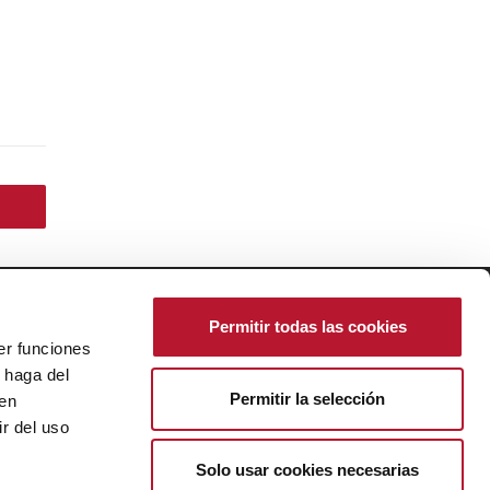
ResponsiveVoice-NonCommercial
licensed under
Permitir todas las cookies
er funciones
 haga del
Política de Cookies
|
Ajustes de Cookies
Permitir la selección
Política de Privacidad
den
Aviso Legal
r del uso
Créditos
Solo usar cookies necesarias