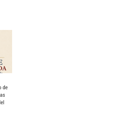
o de
tas
el