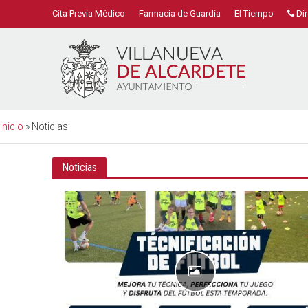
Cita Previa Médico
Farmacia de Guardia
El Tiempo
Dir
Inicio
»
Noticias
Noticias