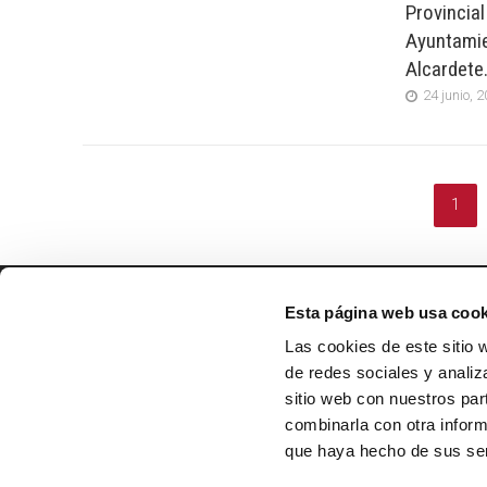
Provincial
Ayuntamie
Alcardete
24 junio, 
1
Esta página web usa cook
EXMO. AYUNTAMIENTO DE
VILLANUEVA DE ALCARDETE
Las cookies de este sitio 
Calle Mayor, 34
de redes sociales y analiz
45810, Toledo
sitio web con nuestros par
combinarla con otra inform
Lunes-Viernes de 8 a 14 h
que haya hecho de sus ser
Teléfono: 925 16 65 25