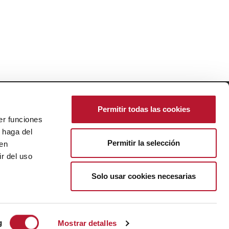
ResponsiveVoice-NonCommercial
licensed under
Permitir todas las cookies
er funciones
 haga del
Política de Cookies
|
Ajustes de Cookies
Permitir la selección
Política de Privacidad
den
Aviso Legal
r del uso
Créditos
Solo usar cookies necesarias
g
Mostrar detalles