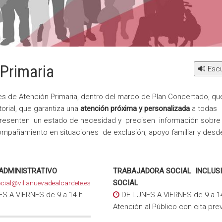
 Primaria
🔊 Esc
les de Atención Primaria, dentro del marco de Plan Concertado, qu
orial, que garantiza una
atención próxima y personalizada
a todas
presenten un estado de necesidad y precisen información sobre
ompañamiento en situaciones de exclusión, apoyo familiar y desd
 ADMINISTRATIVO
TRABAJADORA SOCIAL
INCLUS
SOCIAL
cial@villanuevadealcardete.es
S A VIERNES de 9 a 14 h
DE LUNES A VIERNES de 9 a 14
Atención al Público con cita prev