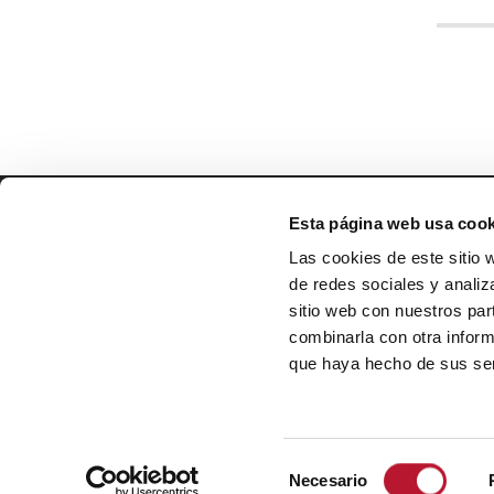
Esta página web usa cook
EXMO. AYUNTAMIENTO DE
VILLANUEVA DE ALCARDETE
Las cookies de este sitio 
Calle Mayor, 34
de redes sociales y analiz
45810, Toledo
sitio web con nuestros par
combinarla con otra inform
Lunes-Viernes de 8 a 14 h
que haya hecho de sus ser
Teléfono: 925 16 65 25
email: info@villanuevadealcardete.es
S
Necesario
e