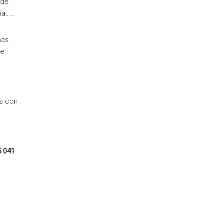
 de
sia……
nas
de
as con
5 041