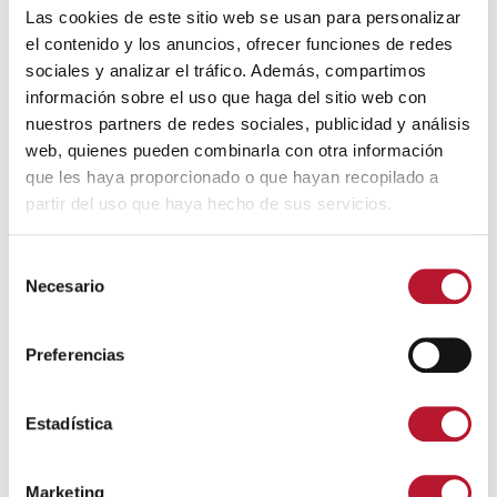
Las cookies de este sitio web se usan para personalizar
Deportivas Municipales 2
(42 kB)
el contenido y los anuncios, ofrecer funciones de redes
sociales y analizar el tráfico. Además, compartimos
Reglamento de Uso y Funcionamiento
información sobre el uso que haga del sitio web con
Instalaciones Deportivas Municipales
(68
nuestros partners de redes sociales, publicidad y análisis
kB)
web, quienes pueden combinarla con otra información
que les haya proporcionado o que hayan recopilado a
Reglamento de Uso y Funcionamiento
partir del uso que haya hecho de sus servicios.
Instalaciones Deportivas Municipales 2
(29
kB)
S
Necesario
e
l
e
Preferencias
Servicios Municipales
c
c
i
Estadística
Biblioteca
ó
n
Cementerio
Marketing