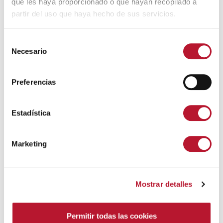
que les haya proporcionado o que hayan recopilado a
partir del uso que haya hecho de sus servicios.
S
Necesario
e
l
e
Preferencias
La Localidad
c
c
i
Estadística
El Escudo
ó
n
Gastronomía
Marketing
d
e
Historia de Villanueva de Alcardete
c
Mostrar detalles
o
Naturaleza
n
s
Permitir todas las cookies
Transportes
e