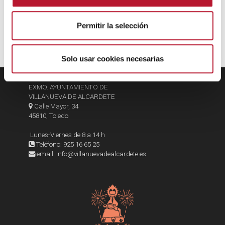
n
t
Permitir la selección
i
m
i
Solo usar cookies necesarias
e
n
EXMO. AYUNTAMIENTO DE
t
VILLANUEVA DE ALCARDETE
o
Calle Mayor, 34
45810, Toledo
Lunes-Viernes de 8 a 14 h
Teléfono: 925 16 65 25
email: info@villanuevadealcardete.es