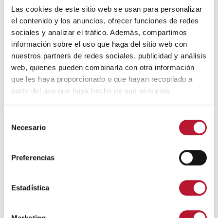
Las cookies de este sitio web se usan para personalizar
el contenido y los anuncios, ofrecer funciones de redes
sociales y analizar el tráfico. Además, compartimos
información sobre el uso que haga del sitio web con
Punto de inclusión digital –
nuestros partners de redes sociales, publicidad y análisis
Centro de Internet
web, quienes pueden combinarla con otra información
que les haya proporcionado o que hayan recopilado a
La Biblioteca Pública Municipal de Villanueva de
partir del uso que haya hecho de sus servicios.
Alcardete pone a través del Centro de Internet- Punto
de inclusión digital, las nuevas tecnologías para fines
S
de información, estudio e investigación y ofrece
Necesario
e
acceso gratuito a Internet a aquellas personas
l
usuarias que lo deseen.
e
Preferencias
c
Menores de edad mayores de 14 años: entrarán
c
con autorización del padre/madre o tutor/a.
i
Estadística
ó
Menores de edad menores de 14 años: entrarán
con autorización del padre/madre o tutor/a.
n
Marketing