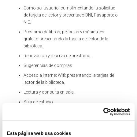
Como ser usuario: cumplimentando la solicitud
de tarjeta de lector y presentado DNI, Pasaporte o
NIE.
Préstamo de libros, películas y música: es
gratuito presentando la tarjeta de lector de la
biblioteca.
Renovación y reserva de préstamo.
Sugerencias de compras.
Acceso a Internet Wifi: presentando la tarjeta de
lector de la biblioteca.
Lectura y consulta en sala.
Sala de estudio
Información bibliográfica y referencia
Realización de trabajos en grupo
Formación de usuarios
Esta página web usa cookies