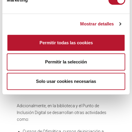
d
Menores de 10 años deberán estar
e
acompañados/as por un responsable.
c
Mostrar detalles
o
Se puede conectar a internet de dos formas:
n
s
En la
Sala de Internet
, que cuenta con
11
Permitir todas las cookies
e
Chromebox
.
n
Por
Wifi
, si el usuario desea conectarse con
su
t
propio dispositivo
.
Permitir la selección
i
m
i
Solo usar cookies necesarias
e
n
t
Adicionalmente, en la biblioteca y el Punto de
o
Inclusión Digital se desarrollan otras actividades
como:
Cursos de Ofimática, cursos de iniciación a