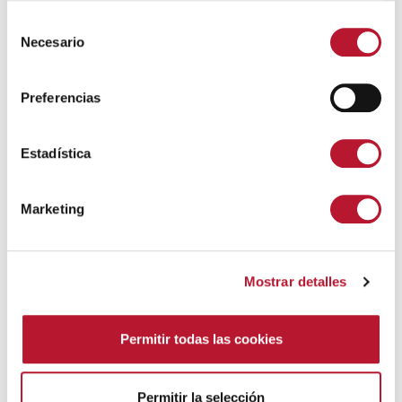
S
Necesario
e
l
e
Preferencias
c
c
i
Estadística
ó
n
Marketing
Síguenos en Redes
d
e
c
Mostrar detalles
o
n
s
Permitir todas las cookies
e
n
t
Permitir la selección