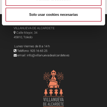
i
m
i
Solo usar cookies necesarias
e
EXMO. AYUNTAMIENTO DE
n
VILLANUEVA DE ALCARDETE
t
Calle Mayor, 34
o
45810, Toledo
Lunes-Viernes de 8 a 14 h
Teléfono: 925 16 65 25
email: info@villanuevadealcardete.es