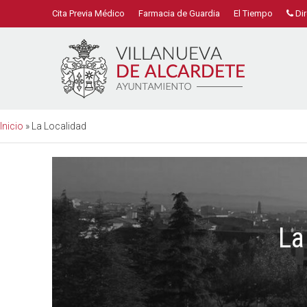
Cita Previa Médico
Farmacia de Guardia
El Tiempo
Dir
Inicio
»
La Localidad
La