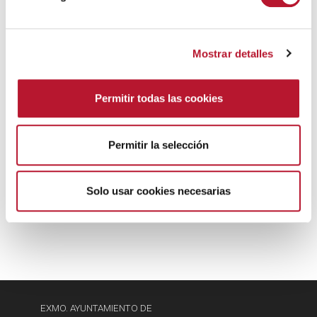
d
e
20240214_Publicación_Anuncio
c
Consulta Pública Reglamento Servicio
Mostrar detalles
o
Abastecimiento Agua Potable
(64 kB)
n
s
Permitir todas las cookies
e
n
t
Permitir la selección
Síguenos en Redes
i
m
i
Solo usar cookies necesarias
e
n
t
o
EXMO. AYUNTAMIENTO DE