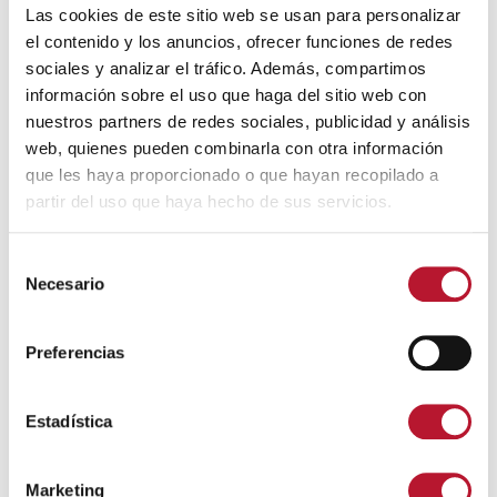
iniciativa.
Las cookies de este sitio web se usan para personalizar
el contenido y los anuncios, ofrecer funciones de redes
b) La necesidad y oportunidad de su aprobación.
sociales y analizar el tráfico. Además, compartimos
información sobre el uso que haga del sitio web con
c) Los objetivos de la norma.
nuestros partners de redes sociales, publicidad y análisis
d) Las posibles soluciones alternativas regulatorias y
web, quienes pueden combinarla con otra información
no regulatorias.
que les haya proporcionado o que hayan recopilado a
partir del uso que haya hecho de sus servicios.
Los ciudadanos, organizaciones y asociaciones que
así lo consideren pueden hacer llegar sus opiniones
S
sobre los aspectos planteados en el siguiente
Necesario
cuestionario durante el
PLAZO DE 20 DÍAS HÁBILES
,
e
a contar desde el día siguiente al de publicación del
l
presente anuncio en la web municipal, mediante su
e
Preferencias
presentación en cualquiera de los lugares indicados
c
en el artículo 16 de la Ley 39/2015, de 1 de octubre,
c
del Procedimiento Administrativo Común de las
i
Estadística
Administraciones Públicas.
ó
n
Documentos
Marketing