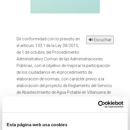
De conformidad con lo previsto en
🔊 Escuchar
el artículo 133.1 de la Ley 39/2015,
de 1 de octubre, del Procedimiento
Administrativo Común de las Administraciones
Públicas, con el objetivo de mejorar la participación
de los ciudadanos en el procedimiento de
elaboración de normas, con carácter previo a la
elaboración del proyecto de Reglamento del Servicio
de Abastecimiento de Agua Potable en Villanueva de
Alcardete, se recaba la opinión de los sujetos y de las
organizaciones más representativas potencialmente
afectados por la futura norma acerca de:
a) Los problemas que se pretenden solucionar con la
Esta página web usa cookies