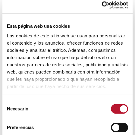
Quizás te interese
Esta página web usa cookies
Las cookies de este sitio web se usan para personalizar
el contenido y los anuncios, ofrecer funciones de redes
sociales y analizar el tráfico. Además, compartimos
información sobre el uso que haga del sitio web con
nuestros partners de redes sociales, publicidad y análisis
web, quienes pueden combinarla con otra información
EMPLEO Y FORMACIÓN
que les haya proporcionado o que hayan recopilado a
Bases reguladoras del proceso de selección para
partir del uso que haya hecho de sus servicios.
la contratación de trabajadores/as en el
Ayuntamiento de Villanueva de Alcardete en el
S
marco del Plan Provincial “Toledo Emplea+” de la
Necesario
e
Diputación Provincial de Toledo y el Ayuntamiento
l
de Villanueva de Alcardete.
e
24 junio, 2026
Preferencias
c