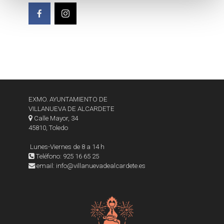
o
EXMO. AYUNTAMIENTO DE
VILLANUEVA DE ALCARDETE
Calle Mayor, 34
45810, Toledo
Lunes-Viernes de 8 a 14 h
Teléfono: 925 16 65 25
email: info@villanuevadealcardete.es