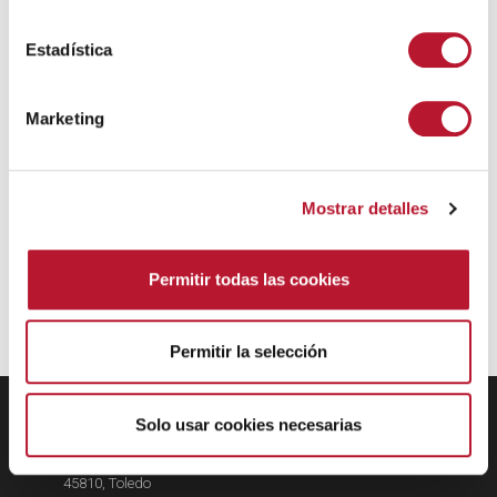
c
i
Estadística
ó
n
Marketing
d
e
c
Mostrar detalles
o
n
s
Permitir todas las cookies
e
n
t
Permitir la selección
i
m
EXMO. AYUNTAMIENTO DE
i
Solo usar cookies necesarias
VILLANUEVA DE ALCARDETE
e
Calle Mayor, 34
n
45810, Toledo