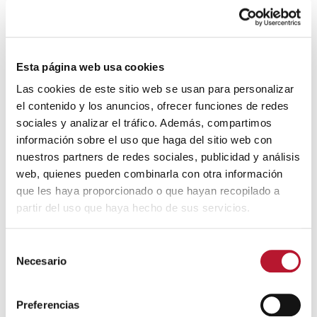
Exposición pública en el Servicio
🔊 Escuchar
de Secretaría de este
Ayuntamiento, durante el plazo de
30 días, del expediente de aprobación inicial de la
Esta página web usa cookies
modificación del artículo 6.2 de Ordenanza fiscal de
Las cookies de este sitio web se usan para personalizar
la tasa por abastecimiento de agua potable y
el contenido y los anuncios, ofrecer funciones de redes
alcantarillado 2022.
sociales y analizar el tráfico. Además, compartimos
Documentos
información sobre el uso que haga del sitio web con
nuestros partners de redes sociales, publicidad y análisis
web, quienes pueden combinarla con otra información
ANUNCIO BOP APROBACIÓN INICIAL
que les haya proporcionado o que hayan recopilado a
MODIFICACION ART. 6.2 ORDENANZA
FISCAL ABASTECIMIENTO AGUA POTABLE
partir del uso que haya hecho de sus servicios.
Y ALCANTARILLADO
(66 kB)
S
Necesario
e
l
e
Preferencias
Síguenos en Redes
c