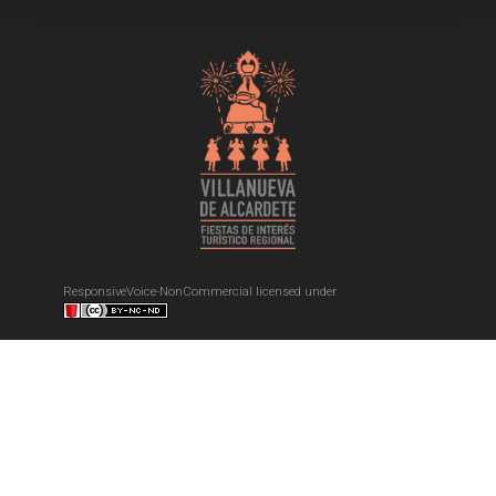
ResponsiveVoice-NonCommercial
licensed under
Política de Cookies
|
Ajustes de Cookies
Política de Privacidad
Aviso Legal
Créditos