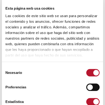
Esta página web usa cookies
Las cookies de este sitio web se usan para personalizar
el contenido y los anuncios, ofrecer funciones de redes
sociales y analizar el tráfico. Además, compartimos
DIRECCIÓN
:
Plaza de la
🔊 Escuchar
información sobre el uso que haga del sitio web con
Constitución 2
nuestros partners de redes sociales, publicidad y análisis
web, quienes pueden combinarla con otra información
TELÉFONO: 605 783 775
que les haya proporcionado o que hayan recopilado a
CONTACTO: David Caballero (Presidente)
partir del uso que haya hecho de sus servicios.
EMAIL:
bandademusica@villanuevadealcardete.es
S
Necesario
e
Síguenos en Redes
l
e
Preferencias
c
c
i
Estadística