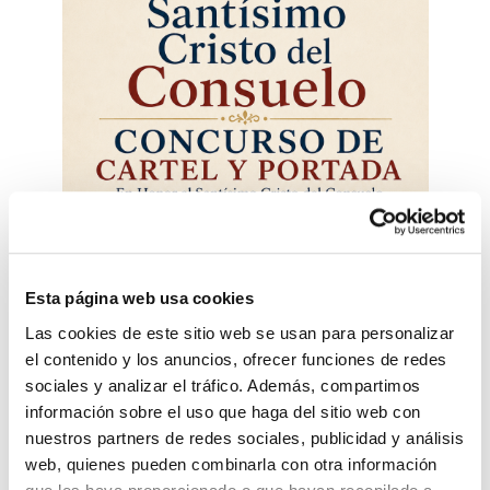
Se hacen publicas las Bases para
🔊 Escuchar
el Primer Concurso de Portada del
Programa de Fiestas Populares en
Esta página web usa cookies
Honor al Cristo del Consuelo 2026 abriendo el plazo
de presentación de relatos y documentación a
Las cookies de este sitio web se usan para personalizar
aportar, desde el 23 de junio de 2026 hasta el 09 de
el contenido y los anuncios, ofrecer funciones de redes
julio de 2026 a las 14:00 horas.
sociales y analizar el tráfico. Además, compartimos
información sobre el uso que haga del sitio web con
Acta de la Comisión de Valoración del Primer
nuestros partners de redes sociales, publicidad y análisis
Concurso de Portada de Cristo del Consuelo.
web, quienes pueden combinarla con otra información