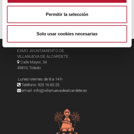
n
t
Permitir la selección
i
m
i
Solo usar cookies necesarias
e
n
EXMO. AYUNTAMIENTO DE
t
VILLANUEVA DE ALCARDETE
o
Calle Mayor, 34
45810, Toledo
Lunes-Viernes de 8 a 14 h
Teléfono: 925 16 65 25
email: info@villanuevadealcardete.es