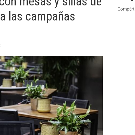
con mesas y sillas de
Compárte
ara las campañas
o