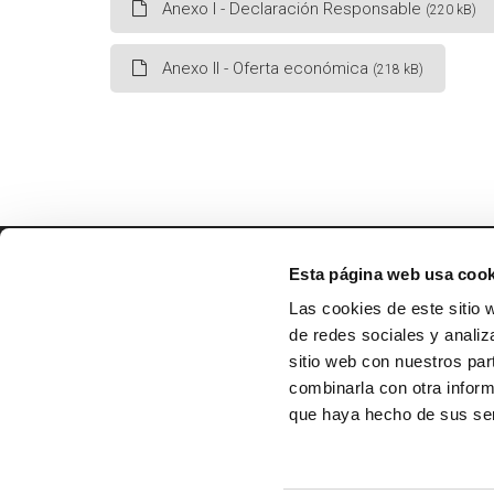
Anexo I - Declaración Responsable
(220 kB)
Anexo II - Oferta económica
(218 kB)
Esta página web usa cook
EXMO. AYUNTAMIENTO DE
VILLANUEVA DE ALCARDETE
Las cookies de este sitio 
Calle Mayor, 34
de redes sociales y analiz
45810, Toledo
sitio web con nuestros par
combinarla con otra inform
Lunes-Viernes de 8 a 14 h
que haya hecho de sus ser
Teléfono: 925 16 65 25
email: info@villanuevadealcardete.es