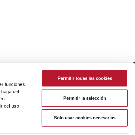
ResponsiveVoice-NonCommercial
licensed under
Permitir todas las cookies
er funciones
 haga del
Política de Cookies
|
Ajustes de Cookies
Permitir la selección
Política de Privacidad
den
Aviso Legal
r del uso
Créditos
Solo usar cookies necesarias