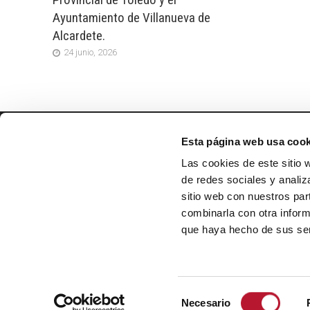
Ayuntamiento de Villanueva de
Alcardete.
24 junio, 2026
Esta página web usa cook
EXMO. AYUNTAMIENTO DE
VILLANUEVA DE ALCARDETE
Las cookies de este sitio 
Calle Mayor, 34
de redes sociales y analiz
45810, Toledo
sitio web con nuestros par
combinarla con otra inform
Lunes-Viernes de 8 a 14 h
que haya hecho de sus ser
Teléfono: 925 16 65 25
email: info@villanuevadealcardete.es
S
Necesario