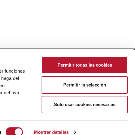
ResponsiveVoice-NonCommercial
licensed under
Permitir todas las cookies
er funciones
 haga del
Política de Cookies
|
Ajustes de Cookies
Permitir la selección
Política de Privacidad
den
Aviso Legal
r del uso
Créditos
Solo usar cookies necesarias
g
Mostrar detalles