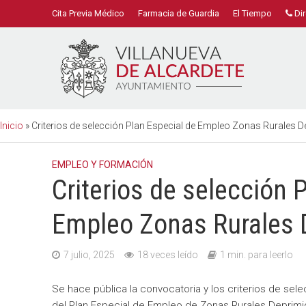
Cita Previa Médico
Farmacia de Guardia
El Tiempo
Dir
Inicio
»
Criterios de selección Plan Especial de Empleo Zonas Rurales 
EMPLEO Y FORMACIÓN
Criterios de selección 
Empleo Zonas Rurales 
7 julio, 2025
18 veces leído
1 min. para leerlo
Se hace pública la convocatoria y los criterios de sele
del Plan Especial de Empleo de Zonas Rurales Deprimi