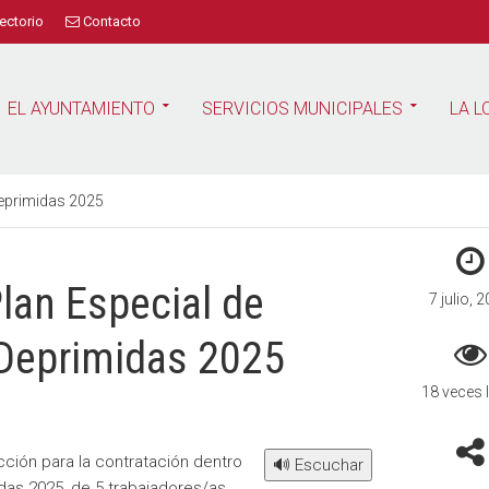
ectorio
Contacto
EL AYUNTAMIENTO
SERVICIOS MUNICIPALES
LA L
Deprimidas 2025
Plan Especial de
7 julio, 
Deprimidas 2025
18 veces 
cción para la contratación dentro
🔊 Escuchar
das 2025, de 5 trabajadores/as