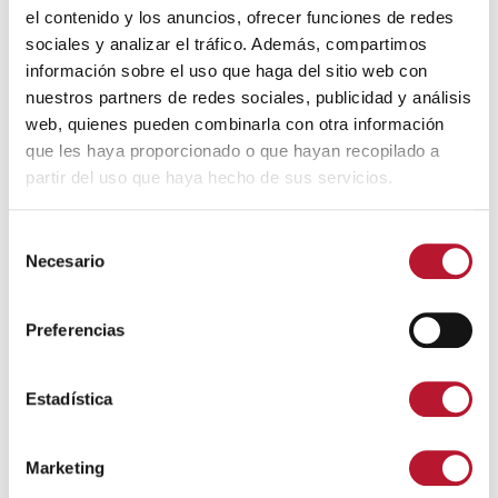
La gymkana será el 15 de agosto a las 18:00 en la
el contenido y los anuncios, ofrecer funciones de redes
Plaza de los Pretiles.
sociales y analizar el tráfico. Además, compartimos
información sobre el uso que haga del sitio web con
Más información en el cartel adjunto.
nuestros partners de redes sociales, publicidad y análisis
web, quienes pueden combinarla con otra información
Etiquetas
gymkana
que les haya proporcionado o que hayan recopilado a
partir del uso que haya hecho de sus servicios.
Síguenos en Redes
S
Necesario
e
l
e
Preferencias
c
c
i
Estadística
ó
n
Marketing
d