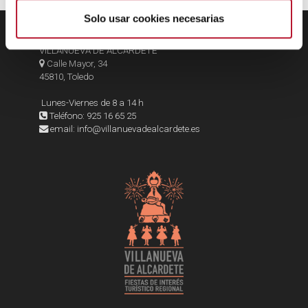
m
i
Solo usar cookies necesarias
e
EXMO. AYUNTAMIENTO DE
n
VILLANUEVA DE ALCARDETE
Calle Mayor, 34
t
45810, Toledo
o
Lunes-Viernes de 8 a 14 h
Teléfono: 925 16 65 25
email: info@villanuevadealcardete.es