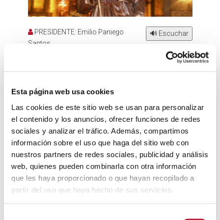
PRESIDENTE: Emilio Paniego
🔊 Escuchar
Santos
CONTACTO : 653891772
FECHA DE CELEBRACIÓN: 16 de Agosto.
Esta página web usa cookies
Se celebra misa y procesión en su honor. Después de
celebrar la procesión, la hermandad invita a zurra y
Las cookies de este sitio web se usan para personalizar
agua limón. La Banda de Música ameniza la tarde
el contenido y los anuncios, ofrecer funciones de redes
con sus pasodobles, mientras se celebra una puja de
sociales y analizar el tráfico. Además, compartimos
roscos.
información sobre el uso que haga del sitio web con
nuestros partners de redes sociales, publicidad y análisis
Esta tradición pervive en Villanueva de Alcardete
web, quienes pueden combinarla con otra información
desde el año 1600 aproximadamente, donde se
que les haya proporcionado o que hayan recopilado a
empezó a sacar la imagen a la calle
para pedir por la
partir del uso que haya hecho de sus servicios.
peste
.
Las calles están cubiertas de espliego y tomillo que
S