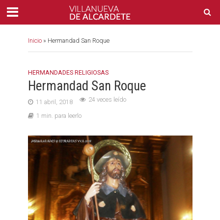
Inicio
»
Hermandad San Roque
HERMANDADES RELIGIOSAS
Hermandad San Roque
24 veces leído
11 abril, 2018
1 min. para leerlo