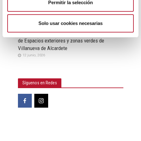
Permitir la selección
i
m
EMPLEO Y FORMACIÓN
i
Solo usar cookies necesarias
Criterios de selección Plan Especial de Empleo de
e
Zonas Rurales Deprimidas 2026 – Regeneración
n
de Espacios exteriores y zonas verdes de
t
Villanueva de Alcardete
o
12 junio, 2026
Síguenos en Redes