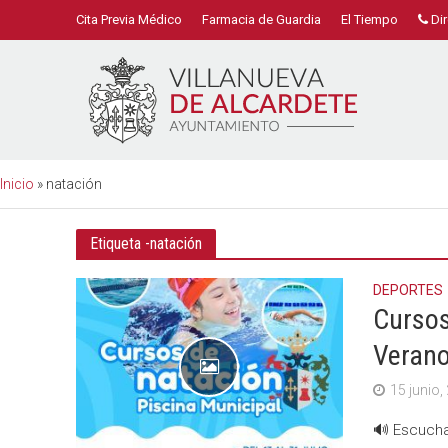
Cita Previa Médico
Farmacia de Guardia
El Tiempo
Dir
Inicio
»
natación
Etiqueta -natación
DEPORTES
Cursos
Verano
15 junio,
🔊 Escucha