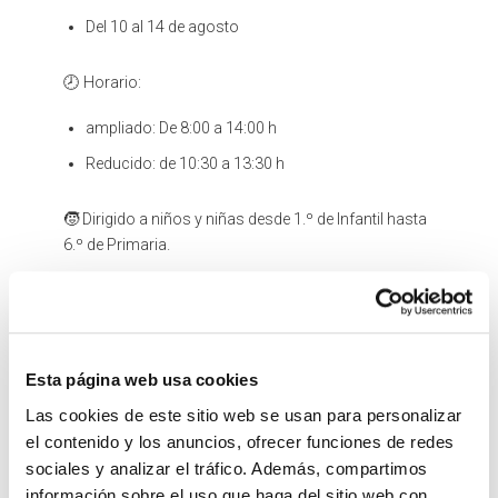
Del 10 al 14 de agosto
🕗 Horario:
ampliado: De 8:00 a 14:00 h
Reducido: de 10:30 a 13:30 h
🧒 Dirigido a niños y niñas desde 1.º de Infantil hasta
6.º de Primaria.
📞 Inscripciones e información: Ayuntamiento – 925
166 525 , las instancias se recogeran de forma
presencial o por sede electrónica
Esta página web usa cookies
¡Plazas limitadas! No te quedes sin la tuya y prepara
un verano inolvidable.
Las cookies de este sitio web se usan para personalizar
el contenido y los anuncios, ofrecer funciones de redes
#villanuevasemueve #verano
sociales y analizar el tráfico. Además, compartimos
información sobre el uso que haga del sitio web con