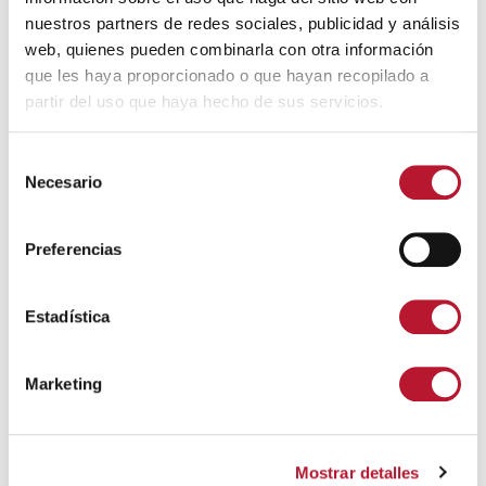
solicitud
nuestros partners de redes sociales, publicidad y análisis
Documentos
web, quienes pueden combinarla con otra información
que les haya proporcionado o que hayan recopilado a
partir del uso que haya hecho de sus servicios.
ficha inscripcion Campamento Urbano
(248 kB)
S
Necesario
e
solicitud campamento urbano
(754 kB)
l
e
solicitud
(754 kB)
Preferencias
c
c
i
Estadística
ó
n
Quizás te interese
Marketing
d
e
c
Mostrar detalles
o