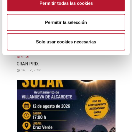
Permitir todas las cookies
e
n
t
Permitir la selección
i
m
i
Solo usar cookies necesarias
e
n
GENERAL
t
GRAN PRIX
o
16 julio, 2026