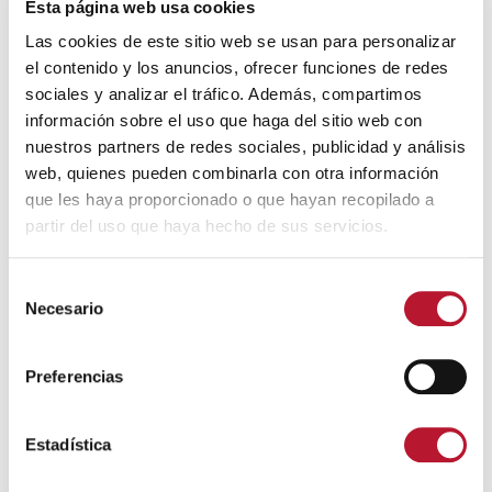
Esta página web usa cookies
Las cookies de este sitio web se usan para personalizar
el contenido y los anuncios, ofrecer funciones de redes
sociales y analizar el tráfico. Además, compartimos
información sobre el uso que haga del sitio web con
nuestros partners de redes sociales, publicidad y análisis
web, quienes pueden combinarla con otra información
que les haya proporcionado o que hayan recopilado a
partir del uso que haya hecho de sus servicios.
GENERAL
¡Llega la Gymkana Especial Fiestas – Noche
S
Junior!
Necesario
e
31 julio, 2026
l
e
Preferencias
c
c
i
Estadística
ó