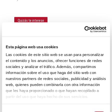
Quizás te interese
Esta página web usa cookies
Las cookies de este sitio web se usan para personalizar
el contenido y los anuncios, ofrecer funciones de redes
sociales y analizar el tráfico. Además, compartimos
información sobre el uso que haga del sitio web con
nuestros partners de redes sociales, publicidad y análisis
DEPORTES
web, quienes pueden combinarla con otra información
Torneos de Mus y Ajedrez. Fiestas del Cristo del
que les haya proporcionado o que hayan recopilado a
Consuelo 2026.
partir del uso que haya hecho de sus servicios.
7 agosto, 2026
S