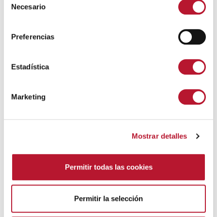
Necesario
e
l
e
Preferencias
c
c
i
Estadística
ó
n
DEPORTES
Marketing
d
Tecnificación de Fútbol. Temporada 2026-2027.
e
5 agosto, 2026
c
Mostrar detalles
o
n
s
Permitir todas las cookies
e
n
t
Permitir la selección
i