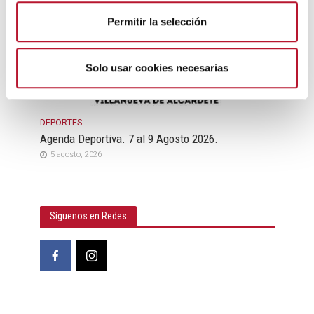
t
Permitir la selección
i
m
i
Solo usar cookies necesarias
e
n
t
DEPORTES
o
Agenda Deportiva. 7 al 9 Agosto 2026.
5 agosto, 2026
Síguenos en Redes