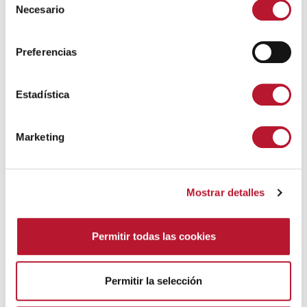
Necesario
e
l
e
Preferencias
c
c
i
Estadística
ó
n
DEPORTES
Marketing
d
Tecnificación de Fútbol. Temporada 2026-2027.
e
5 agosto, 2026
c
Mostrar detalles
o
n
s
Permitir todas las cookies
e
n
t
Permitir la selección
i