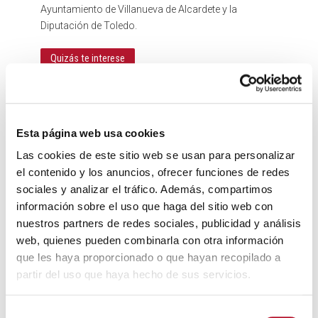
Ayuntamiento de Villanueva de Alcardete y la
Diputación de Toledo.
Quizás te interese
Esta página web usa cookies
Las cookies de este sitio web se usan para personalizar
el contenido y los anuncios, ofrecer funciones de redes
sociales y analizar el tráfico. Además, compartimos
información sobre el uso que haga del sitio web con
nuestros partners de redes sociales, publicidad y análisis
DEPORTES
web, quienes pueden combinarla con otra información
Torneos de Mus y Ajedrez. Fiestas del Cristo del
que les haya proporcionado o que hayan recopilado a
Consuelo 2026.
partir del uso que haya hecho de sus servicios.
7 agosto, 2026
S