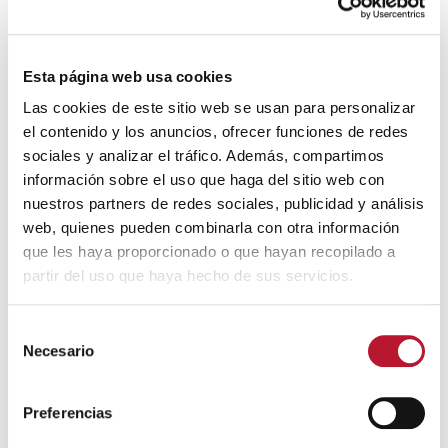
Modificación de la Ordenanza
🔊 Escuchar
Fiscal Reguladora de la Tasa por
Esta página web usa cookies
prestación del servicio de talleres
Las cookies de este sitio web se usan para personalizar
de verano, navidad, centro de mayores y guardería de
el contenido y los anuncios, ofrecer funciones de redes
vendimia
sociales y analizar el tráfico. Además, compartimos
Documentos
información sobre el uso que haga del sitio web con
nuestros partners de redes sociales, publicidad y análisis
web, quienes pueden combinarla con otra información
Modificación de la Ordenanza Fiscal
que les haya proporcionado o que hayan recopilado a
Reguladora de la Tasa por prestación de
partir del uso que haya hecho de sus servicios.
servicios y talleres
(88 kB)
S
Necesario
e
l
Síguenos en Redes
e
Preferencias
c