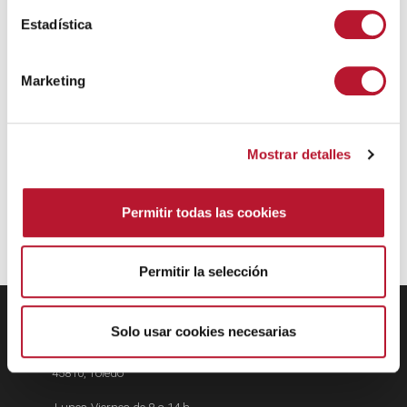
c
i
Estadística
ó
n
Marketing
d
e
c
Mostrar detalles
o
n
s
Permitir todas las cookies
e
n
t
Permitir la selección
i
m
EXMO. AYUNTAMIENTO DE
i
Solo usar cookies necesarias
VILLANUEVA DE ALCARDETE
e
Calle Mayor, 34
n
45810, Toledo
t