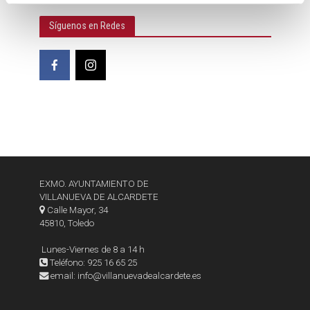
n
t
Síguenos en Redes
o
EXMO. AYUNTAMIENTO DE
VILLANUEVA DE ALCARDETE
Calle Mayor, 34
45810, Toledo
Lunes-Viernes de 8 a 14 h
Teléfono: 925 16 65 25
email: info@villanuevadealcardete.es