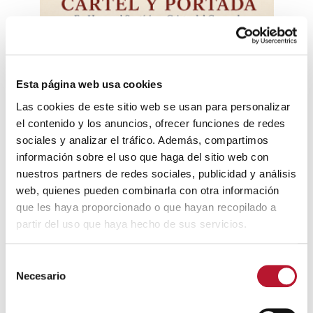
EDUCACIÓN Y CULTURA
Bases para el Primer Concurso de Portada del
Programa de Fiestas Populares en Honor al Cristo
del Consuelo 2026.
Esta página web usa cookies
23 junio, 2026
Las cookies de este sitio web se usan para personalizar
el contenido y los anuncios, ofrecer funciones de redes
sociales y analizar el tráfico. Además, compartimos
información sobre el uso que haga del sitio web con
nuestros partners de redes sociales, publicidad y análisis
web, quienes pueden combinarla con otra información
que les haya proporcionado o que hayan recopilado a
partir del uso que haya hecho de sus servicios.
S
EMPLEO Y FORMACIÓN
Necesario
e
Criterios de selección Plan Especial de Empleo de
l
Zonas Rurales Deprimidas 2026 – Regeneración
e