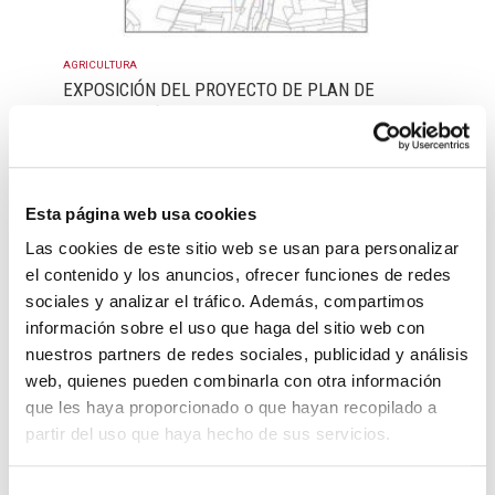
AGRICULTURA
EXPOSICIÓN DEL PROYECTO DE PLAN DE
DELIMITACIÓN DE SUELO URBANO DE
VILLANUEVA DE ALCARDETE (TOLEDO)
27 febrero, 2026
Esta página web usa cookies
Las cookies de este sitio web se usan para personalizar
el contenido y los anuncios, ofrecer funciones de redes
sociales y analizar el tráfico. Además, compartimos
información sobre el uso que haga del sitio web con
nuestros partners de redes sociales, publicidad y análisis
web, quienes pueden combinarla con otra información
que les haya proporcionado o que hayan recopilado a
partir del uso que haya hecho de sus servicios.
GENERAL
ADQUISICIÓN DE TRACTOR PARA TAREAS
MUNICIPALES
S