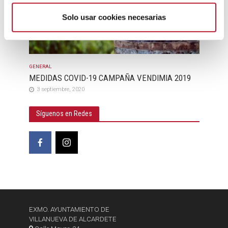
m
i
Solo usar cookies necesarias
e
n
t
o
GENERAL
MEDIDAS COVID-19 CAMPAÑA VENDIMIA 2019
3 septiembre, 2020
Síguenos en Redes
EXMO. AYUNTAMIENTO DE
VILLANUEVA DE ALCARDETE