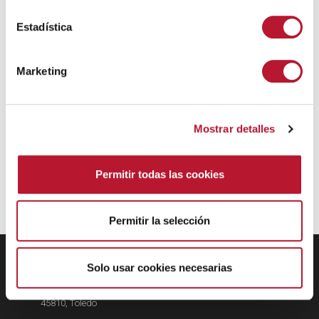
c
i
Estadística
ó
n
Marketing
d
e
c
Mostrar detalles
o
n
s
Permitir todas las cookies
e
n
t
Permitir la selección
i
m
EXMO. AYUNTAMIENTO DE
i
Solo usar cookies necesarias
VILLANUEVA DE ALCARDETE
e
Calle Mayor, 34
n
45810, Toledo
t