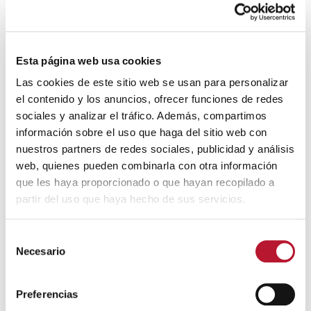
Ya han sido publicadas las
🔊 Escuchar
Esta página web usa cookies
actividades y talleres para
Las cookies de este sitio web se usan para personalizar
mayores dentro del programa
el contenido y los anuncios, ofrecer funciones de redes
Súmate Plan de Salud para este verano 2023
sociales y analizar el tráfico. Además, compartimos
programados desde la Concejalía de Bienestar
información sobre el uso que haga del sitio web con
Social del Ayuntamiento de Villanueva de Alcardete.
nuestros partners de redes sociales, publicidad y análisis
web, quienes pueden combinarla con otra información
Las inscripciones se podrán realizar en el nuevo
Centro de Mayores de 9.30 a 13.30 horas desde el 22
que les haya proporcionado o que hayan recopilado a
al 30 de Junio. Cuota: 5 euros Mayores de 65 años.
partir del uso que haya hecho de sus servicios.
De 60 a 64 años: 10 euros. Requisito obligatorio ser
socio/a del Centro de Mayores.
S
Necesario
e
Ven e infórmate.
l
e
Síguenos en Redes
Preferencias
c