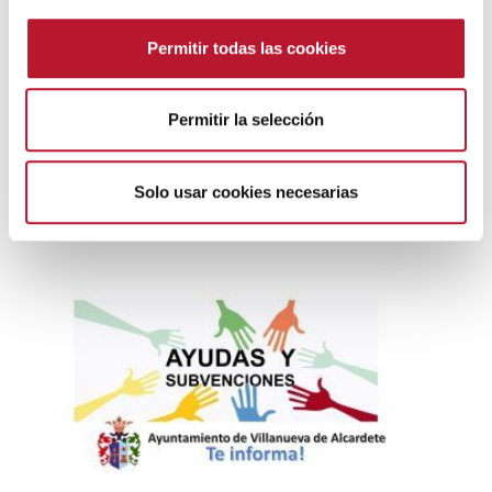
n
s
Permitir todas las cookies
e
n
t
Permitir la selección
GENERAL
i
AYUDAS ECONÓMICAS EXCEPCIONALES “COVID-
m
19” A FAMILIAS, DEL GOBIERNO DE CASTILLA-LA
i
Solo usar cookies necesarias
MANCHA.
e
14 mayo, 2020
n
t
o