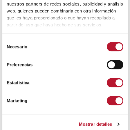
22 julio, 2020
nuestros partners de redes sociales, publicidad y análisis
web, quienes pueden combinarla con otra información
que les haya proporcionado o que hayan recopilado a
partir del uso que haya hecho de sus servicios.
S
Necesario
e
l
e
Preferencias
c
COMERCIO
c
PLAN PARA LA TRANSICIÓN HACIA UNA NUEVA
i
Estadística
NORMALIDAD: GUÍA DE LA FASE 1
ó
16 mayo, 2020
n
Marketing
d
e
c
Mostrar detalles
o