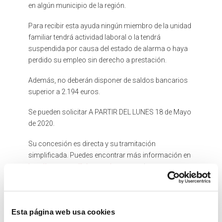
en algún municipio de la región.
Para recibir esta ayuda ningún miembro de la unidad
familiar tendrá actividad laboral o la tendrá
suspendida por causa del estado de alarma o haya
perdido su empleo sin derecho a prestación.
Además, no deberán disponer de saldos bancarios
superior a 2.194 euros.
Se pueden solicitar A PARTIR DEL LUNES 18 de Mayo
de 2020.
Su concesión es directa y su tramitación
simplificada. Puedes encontrar más información en
http://www.castillalamancha.es
, en el correo
electrónico viceconsejeria.sypsociales@jccm.es o
de forma presencial en los servicios sociales.
Si te encuentras en esta situación desde los servicios
Esta página web usa cookies
sociales del Ayuntamiento Villanueva de Alcardete