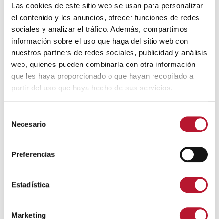
Las cookies de este sitio web se usan para personalizar
trataremos de ayudarte.
el contenido y los anuncios, ofrecer funciones de redes
sociales y analizar el tráfico. Además, compartimos
Quizás te interese
información sobre el uso que haga del sitio web con
nuestros partners de redes sociales, publicidad y análisis
web, quienes pueden combinarla con otra información
que les haya proporcionado o que hayan recopilado a
partir del uso que haya hecho de sus servicios.
S
Necesario
e
l
e
GENERAL
Preferencias
c
¡Comenzamos nuestras Fiestas 2026 con una de
c
las actividades más esperadas!
i
Estadística
31 julio, 2026
ó
n
Marketing