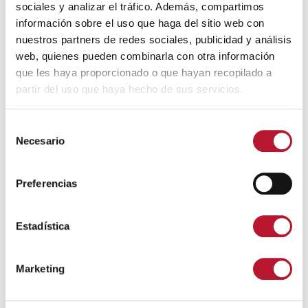
sociales y analizar el tráfico. Además, compartimos
información sobre el uso que haga del sitio web con
nuestros partners de redes sociales, publicidad y análisis
web, quienes pueden combinarla con otra información
que les haya proporcionado o que hayan recopilado a
partir del uso que haya hecho de sus servicios.
S
Necesario
e
GENERAL
l
¡Comenzamos nuestras Fiestas 2026 con una de
e
las actividades más esperadas!
Preferencias
c
31 julio, 2026
c
i
Estadística
ó
n
Marketing
d
e