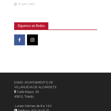
31 julio, 2026
Síguenos en Redes
EXMO. AYUNTAMIENTO DE
VILLANUEVA DE ALCARDETE
Calle Mayor, 34
45810, Toledo
Lunes-Viernes de 8 a 14 h
Teléfono: 925 16 65 25