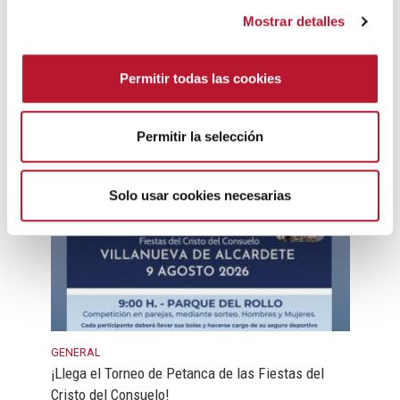
c
Mostrar detalles
o
n
s
GENERAL
Permitir todas las cookies
e
¡Llega la Gymkana Especial Fiestas – Noche
n
Junior!
t
31 julio, 2026
Permitir la selección
i
m
i
Solo usar cookies necesarias
e
n
t
o
GENERAL
¡Llega el Torneo de Petanca de las Fiestas del
Cristo del Consuelo!