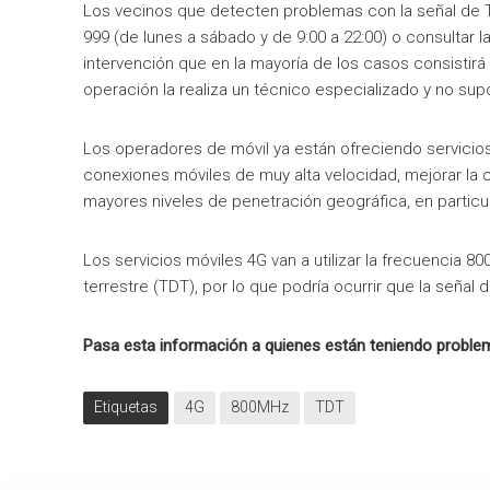
Los vecinos que detecten problemas con la señal
de
T
999 (
de
lunes a sábado y
de
9:00 a 22:00) o consultar 
intervención que en la mayoría
de
los casos consistirá 
operación la realiza un técnico especializado y no su
Los operadores
de
móvil ya están ofreciendo servicio
conexiones móviles
de
muy alta velocidad, mejorar la c
mayores niveles
de
penetración geográfica, en particul
Los servicios móviles 4G van a utilizar la frecuencia 800
terrestre (TDT), por lo que podría ocurrir que la señal
d
Pasa esta información a quienes están teniendo proble
Etiquetas
4G
800MHz
TDT