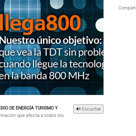
Compárte
ERIO
DE
ENERGÍA TURISMO Y
🔊 Escuchar
ormación que afecta a todos los