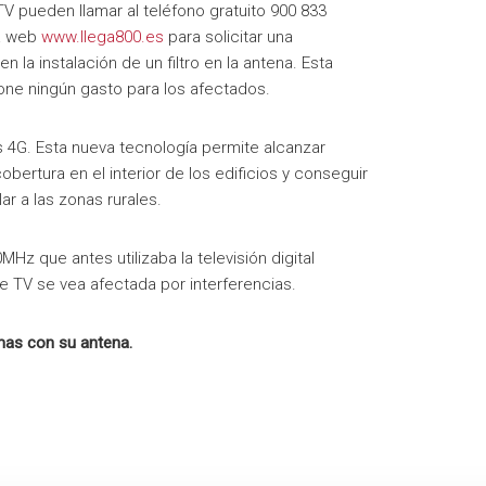
V pueden llamar al teléfono gratuito 900 833
la web
www.llega800.es
para solicitar una
en la instalación
de
un filtro en la antena. Esta
pone ningún gasto para los afectados.
s 4G. Esta nueva tecnología permite alcanzar
obertura en el interior
de
los edificios y conseguir
ar a las zonas rurales.
MHz que antes utilizaba la televisión digital
e
TV se vea afectada por interferencias.
mas con su antena.