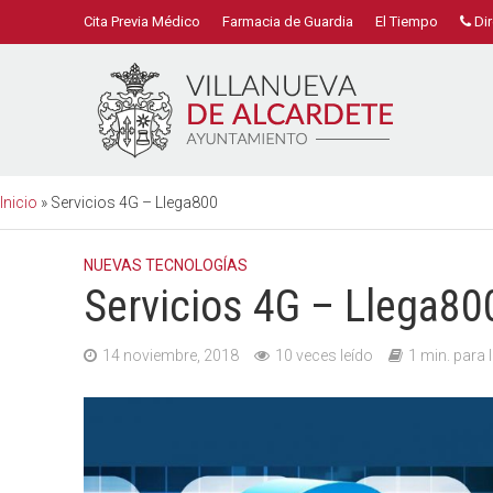
Cita Previa Médico
Farmacia de Guardia
El Tiempo
Dir
Inicio
»
Servicios 4G – Llega800
NUEVAS TECNOLOGÍAS
Servicios 4G – Llega80
14 noviembre, 2018
10 veces leído
1 min. para l