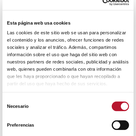
Esta página web usa cookies
Las cookies de este sitio web se usan para personalizar
el contenido y los anuncios, ofrecer funciones de redes
sociales y analizar el tráfico. Además, compartimos
información sobre el uso que haga del sitio web con
NUEVAS TECNOLOGÍAS
nuestros partners de redes sociales, publicidad y análisis
Curso de informática e internet
web, quienes pueden combinarla con otra información
16 mayo, 2019
que les haya proporcionado o que hayan recopilado a
partir del uso que haya hecho de sus servicios.
S
Necesario
e
l
e
Preferencias
c