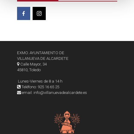
o
EXMO. AYUNTAMIENTO DE
VILLANUEVA DE ALCARDETE
Calle Mayor, 34
45810, Toledo
Lunes-Viernes de 8 a 14 h
Teléfono: 925 16 65 25
email: info@villanuevadealcardete.es