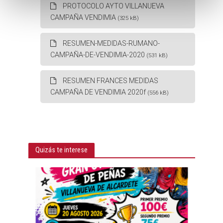
t
PROTOCOLO AYTO VILLANUEVA
o
CAMPAÑA VENDIMIA
(325 kB)
RESUMEN-MEDIDAS-RUMANO-
CAMPAÑA-DE-VENDIMIA-2020
(531 kB)
RESUMEN FRANCES MEDIDAS
CAMPAÑA DE VENDIMIA 2020f
(556 kB)
Quizás te interese