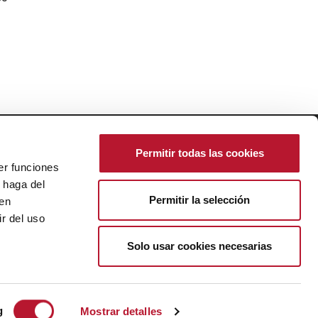
ResponsiveVoice-NonCommercial
licensed under
Permitir todas las cookies
er funciones
 haga del
Política de Cookies
|
Ajustes de Cookies
Permitir la selección
Política de Privacidad
den
Aviso Legal
r del uso
Créditos
Solo usar cookies necesarias
g
Mostrar detalles