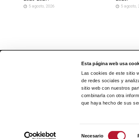
5 agosto, 2026
5 agosto,
Esta página web usa cook
EXMO. AYUNTAMIENTO DE
VILLANUEVA DE ALCARDETE
Las cookies de este sitio 
Calle Mayor, 34
de redes sociales y analiz
45810, Toledo
sitio web con nuestros par
combinarla con otra inform
Lunes-Viernes de 8 a 14 h
que haya hecho de sus ser
Teléfono: 925 16 65 25
email: info@villanuevadealcardete.es
S
Necesario