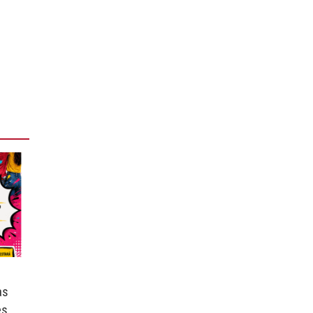
as
es