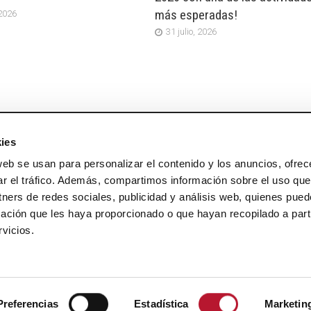
más esperadas!
 2026
31 julio, 2026
ies
web se usan para personalizar el contenido y los anuncios, ofrec
ar el tráfico. Además, compartimos información sobre el uso que
tners de redes sociales, publicidad y análisis web, quienes pue
ación que les haya proporcionado o que hayan recopilado a parti
vicios.
Preferencias
Estadística
Marketin
DISEÑO WEB PARA