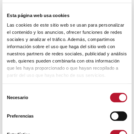
Esta página web usa cookies
Las cookies de este sitio web se usan para personalizar
JÓVENES:
Recordar a la población juvenil que en
estos últimos rebrotes, son los jóvenes quienes
el contenido y los anuncios, ofrecer funciones de redes
también se está viendo afectados al contraer la
sociales y analizar el tráfico. Además, compartimos
enfermedad y ser transmisores de ella en una
información sobre el uso que haga del sitio web con
proporcionalidad superior a la del inicio de la
nuestros partners de redes sociales, publicidad y análisis
Pandemia. También les recordamos, que reunirse en
web, quienes pueden combinarla con otra información
espacios públicos o privados sin protección
que les haya proporcionado o que hayan recopilado a
(mascarilla) o sin guardar la distancia de seguridad,
partir del uso que haya hecho de sus servicios.
les hace ser más vulnerables poniendo no solo en
riesgo su salud si no también la de sus seres
S
queridos y personas de su entorno.
Necesario
e
l
e
Preferencias
BOTELLÓN:
Recordamos la prohibición de
c
reuniones en espacios públicos de más de 20
c
personas. Además de prohibir el consumo de