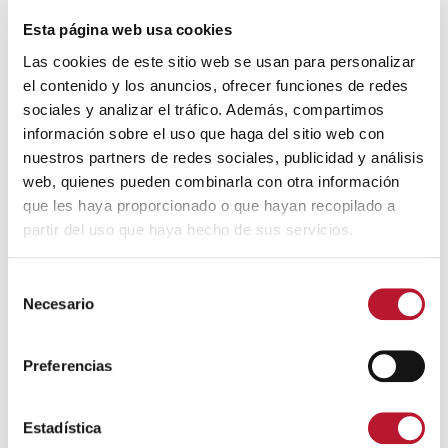
Anuncio aprobación inicial
Modificación Artículo 6 Cuota
Esta página web usa cookies
Tributaria de la Ordenanza Fiscal
Las cookies de este sitio web se usan para personalizar
de la Tasa por Abastecimiento de
el contenido y los anuncios, ofrecer funciones de redes
Agua Potable y Alcantarillado,
tarifas año 2025
sociales y analizar el tráfico. Además, compartimos
4 noviembre, 2024
información sobre el uso que haga del sitio web con
nuestros partners de redes sociales, publicidad y análisis
ORDENANZAS
web, quienes pueden combinarla con otra información
Aprobación inicial del Reglamento
que les haya proporcionado o que hayan recopilado a
del Servicio de Abastecimiento de
partir del uso que haya hecho de sus servicios.
Agua Potable de Villanueva de
Alcardete.
27 marzo, 2024
S
Necesario
e
REGLAMENTOS Y ESTATUTOS
l
Anuncio consulta pública
Reglamento Servicio
e
Preferencias
Abastecimiento Agua Potable
c
14 febrero, 2024
c
i
Estadística
ORDENANZAS